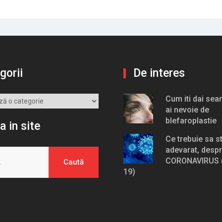
gorii
De interes
Cum iti dai se
ai nevoie de
blefaroplastie
a in site
Ce trebuie sa sti
adevarat, desp
CORONAVIRUS (
19)