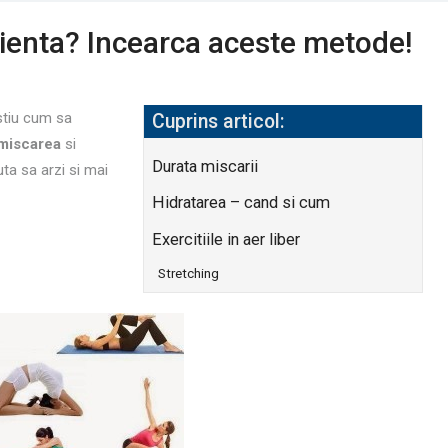
icienta? Incearca aceste metode!
 stiu cum sa
Cuprins articol:
miscarea
si
Durata miscarii
uta sa arzi si mai
Hidratarea – cand si cum
Exercitiile in aer liber
Stretching