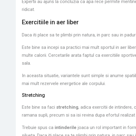
Expertii au ajuns la concluzia ca apa rece permite mentine
ridicat.
Exercitiile in aer liber
Daca iti place sa te plimbi prin natura, in parc sau in pad
Este bine sa incepi sa practici mai mult sportul in aer li
multe calorii. Cercetarile arata faptul ca exercitiile sporti
sala.
In aceasta situatie, variantele sunt simple si anume spatii
mai mult rezervele energetice ale corpului.
Stretching
Este bine sa faci
stretching
, adica exercitii de intindere
ramana supli, precum si sa isi revina dupa efortul realizat 
Trebuie spus ca
intinderile
joaca un rol important in for
silueta. Daca iti place sa te plimbi prin natura, in parc sa