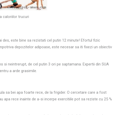
 caloriilor trucuri
 des, este bine sa rezistati cel putin 12 minute! Efortul fizic
mpotriva depozitelor adipoase, este necesar sa iti fixezi un obiectiv
ns si neintrerupt, de cel putin 3 ori pe saptamana. Expertii din SUA
ntru a arde grasimile.
gula sa bei apa foarte rece, de la frigider. O cercetare care a fost
au apa rece inainte de a-si incerpe exercitiile pot sa reziste cu 25 %