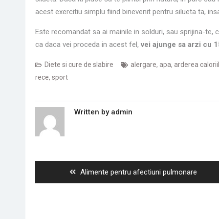
acest exercitiu simplu fiind binevenit pentru silueta ta, ins
Este recomandat sa ai mainile in solduri, sau sprijina-te,
ca daca vei proceda in acest fel,
vei ajunge sa arzi cu 1
Diete si cure de slabire
alergare
,
apa
,
arderea calorii
rece
,
sport
Written by
admin
Navigare
în
articole
Previous
Alimente pentru afectiuni pulmonare
post: