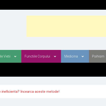
ului
aroplastie
le Vietii
Functiile Corpului
Medicina
Psihism
te ineficienta? Incearca aceste metode!