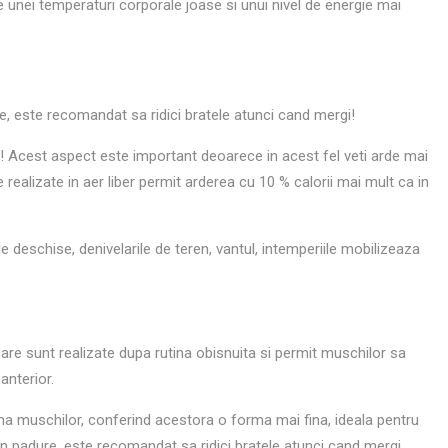
 unei temperaturi corporale joase si unui nivel de energie mai
ure, este recomandat sa ridici bratele atunci cand mergi!
ber! Acest aspect este important deoarece in acest fel veti arde mai
ve realizate in aer liber permit arderea cu 10 % calorii mai mult ca in
le deschise, denivelarile de teren, vantul, intemperiile mobilizeaza
, care sunt realizate dupa rutina obisnuita si permit muschilor sa
anterior.
ma muschilor, conferind acestora o forma mai fina, ideala pentru
u in padure, este recomandat sa ridici bratele atunci cand mergi,