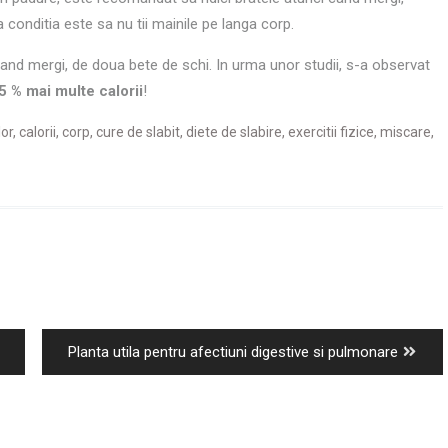
a conditia este sa nu tii mainile pe langa corp.
 cand mergi, de doua bete de schi. In urma unor studii, s-a observat
5 % mai multe calorii
!
lor
,
calorii
,
corp
,
cure de slabit
,
diete de slabire
,
exercitii fizice
,
miscare
,
Next
Planta utila pentru afectiuni digestive si pulmonare
post: