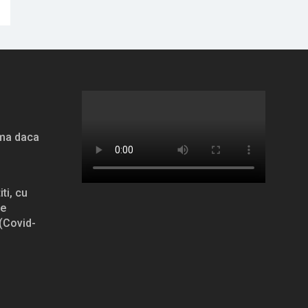
ama daca
ti, cu
re
Covid-