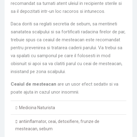
recomandat sa turnati atent uleiul in recipiente sterile si
sa il depozitati intr-un loc racoros si intunecos.
Daca doriti sa reglati secretia de sebum, sa mentineti
sanatatea scalpului si sa fortificati radacina firelor de par,
trebuie spus ca ceaiul de mesteacan este recomandat
pentru prevenirea si tratarea caderii parului. Va trebui sa
va spalati cu samponul pe care il folosesti in mod
obisnuit si apoi sa va clatiti parul cu ceai de mesteacan,
insistand pe zona scalpului.
Ceaiul de mesteacan
are un usor efect sedativ si va
poate ajuta in cazul unor insomnii.
Medicina Naturista
antiinflamator
,
ceai
,
detoxifiere
,
frunze de
mesteacan
,
sebum