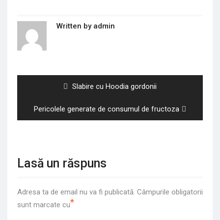
Written by
admin
Navigare
în
articole
Previous
Slabire cu Hoodia gordonii
post:
Next
Pericolele generate de consumul de fructoza
post:
Lasă un răspuns
Adresa ta de email nu va fi publicată.
Câmpurile obligatorii
*
sunt marcate cu