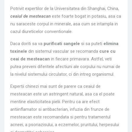
Potrivit expertilor de la Universitatea din Shanghai, China,
ceaiul de mesteacan
este foarte bogat in potasiu, asa ca
nu saraceste corpul in minerale, asa cum se intampla in
cazul diureticelor conventionale.
Daca doriti sa va
purificati sangele
si sa puteti
elimina
toxinele
din sistemul vascular se recomanda
cure cu
ceai de mesteacan
in fiecare primavara. Astfel, veti
putea preveni diferitele afectiuni ale corpului nu numai de
la nivelul sistemului circulator, ci din intreg organismul.
Expertii chinezi mai sunt de parere ca ceaiul de
mesteacan este un astringent natural, asa ca el poate
mentine elasticitatea pielii. Pentru ca are efect
antiinflamator si antibacterian, infuzia din frunze de
mesteacan este recomandata si pentru tratamentul
acneei, a psoriazisului, a eczemelor, pruritului, herpesului