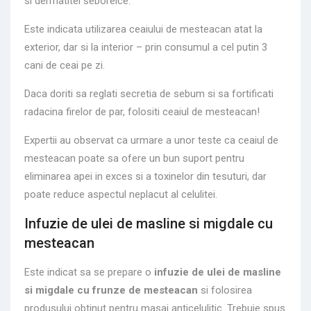
si dermatitei seboreice.
Este indicata utilizarea ceaiului de mesteacan atat la
exterior, dar si la interior – prin consumul a cel putin 3
cani de ceai pe zi.
Daca doriti sa reglati secretia de sebum si sa fortificati
radacina firelor de par, folositi ceaiul de mesteacan!
Expertii au observat ca urmare a unor teste ca ceaiul de
mesteacan poate sa ofere un bun suport pentru
eliminarea apei in exces si a toxinelor din tesuturi, dar
poate reduce aspectul neplacut al celulitei.
Infuzie de ulei de masline si migdale cu
mesteacan
Este indicat sa se prepare o
infuzie de ulei de masline
si migdale cu frunze de mesteacan
si folosirea
produsului obtinut pentru masaj anticelulitic. Trebuie spus