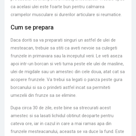
ca acelasi ulei este foarte bun pentru calmarea
crampelor musculare si durerilor articulare si reumatice.
Cum se prepara
Daca doriti sa va preparati singuri un astfel de ulei de
mesteacan, trebuie sa stiti ca aveti nevoie sa culegeti
frunzele in primavara sau la inceputul verii. Le veti aseza
apoi intr-un borcan si veti turna peste ele ulei de masline,
ulei de migdale sau un amestec din cele doua, atat cat sa
acopere frunzele. Va trebui sa legati o panza peste gura
borcanului si sa o prindeti astfel incat sa permiteti
umezelii din frunze sa se elimine.
Dupa circa 30 de zile, este bine sa strecurati acest
amestec si sa lasati lichidul obtinut deoparte pentru
cateva ore, iar in cazul in care a mai ramas apa din
frunzele mesteacanului, aceasta se va duce la fund. Este