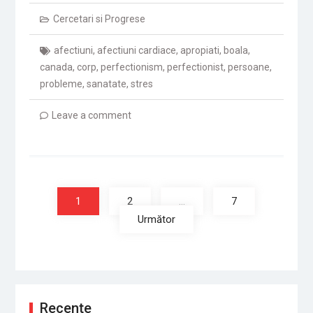
Cercetari si Progrese
afectiuni
,
afectiuni cardiace
,
apropiati
,
boala
,
canada
,
corp
,
perfectionism
,
perfectionist
,
persoane
,
probleme
,
sanatate
,
stres
Leave a comment
Navigare
în
1
2
…
7
articole
Următor
Recente