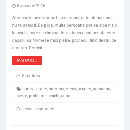
8 ianuarie 2016
Afectiunile rinichilor pot sa se manifeste atunci cand
nu te astepti. De pilda, multe persoane pot sa aiba nisip
la rinichi, care se elimina doar atunci cand acesta este
capabil sa formeze mici pietre, procesul fiind destul de
dureros. Potrivit
MAI MULT…
Simptome
durere
,
grade
,
hormoni
,
medic
,
oxigen
,
persoana
,
pietre
,
probleme
,
rinichi
,
urina
Leave a comment