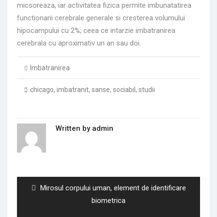
micsoreaza, iar activitatea fizica permite imbunatatirea
functionarii cerebrale generale si cresterea volumului
hipocampului cu 2%, ceea ce intarzie imbatranirea
cerebrala cu aproximativ un an sau doi.
Imbatranirea
chicago
,
imbatranit
,
sanse
,
sociabil
,
studii
Written by
admin
Navigare
în
articole
Previous
Mirosul corpului uman, element de identificare
post:
biometrica